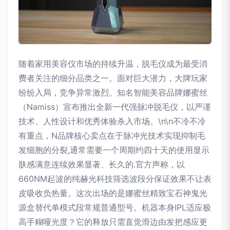
随着家用美容仪市场的持续升温，脱毛仪成为最受消
费者关注的细分品类之一。面对巨大潜力，大牌玩家
纷纷入局，竞争异常激烈。知名智能美容品牌娜蜜丝
（Namiss）宣布推出全新一代强脉冲脱毛仪，以严谨
技术、人性设计和优秀体验杀入市场。\n\n不冷不冷
有重点，N品牌核心卖点在于脉冲光技术实现抑制毛
发细胞的分裂,通常需要一个周期约四十天的使用显示
肤感满意连续效果显著、长久的.官方声称，以
660NM起波的纯赫光科技筛选波段分保证效果不让表
皮吸收负热量。这次出场的是娜蜜丝精致宝石神鬼光
源盒替代单模式段常规普通型号。机器本身IPL适应极
高手糊哑光度？它的释放只需直觉滑边由发把感应更