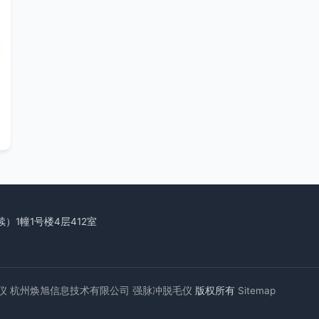
）1幢1号楼4层412室
仪
杭州焕旭信息技术有限公司
强脉冲脱毛仪
版权所有
Sitemap