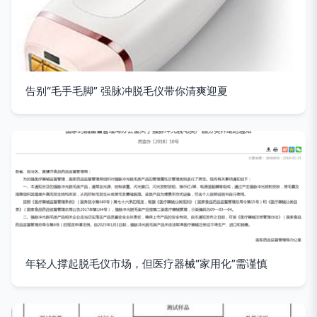
告别“毛手毛脚” 强脉冲脱毛仪带你清爽迎夏
年轻人撑起脱毛仪市场，但医疗器械“家用化”需谨慎