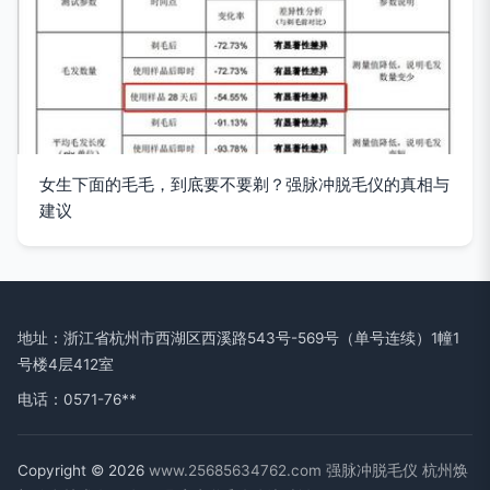
女生下面的毛毛，到底要不要剃？强脉冲脱毛仪的真相与
建议
地址：浙江省杭州市西湖区西溪路543号-569号（单号连续）1幢1
号楼4层412室
电话：0571-76**
Copyright © 2026
www.25685634762.com
强脉冲脱毛仪
杭州焕